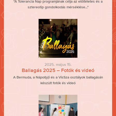
"A Tolerancia Nap programjának célja az előítéletes és a
sztereotip gondolkodás mérséklése..."
2025. május 15.
Ballagás 2025 – Fotók és videó
A Bermuda, a Nápol(y)i és a VisSza osztályok ballagásán
készült fotók és videó