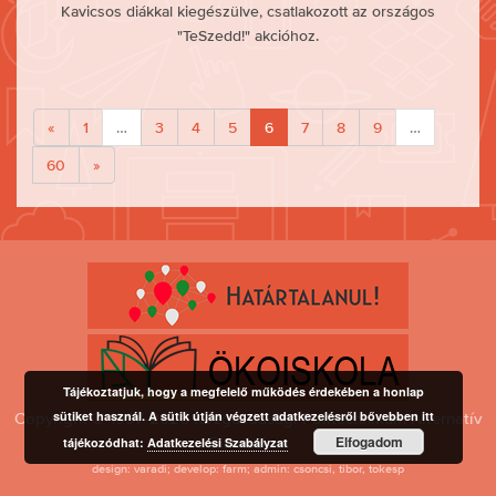
Kavicsos diákkal kiegészülve, csatlakozott az országos
"TeSzedd!" akcióhoz.
«
1
…
3
4
5
6
7
8
9
…
60
»
Tájékoztatjuk, hogy a megfelelő működés érdekében a honlap
sütiket használ. A sütik útján végzett adatkezelésről bővebben itt
Copyright © 1997-2026 Közgazdasági Politechnikum Alternatív
Elfogadom
Gimnázium
tájékozódhat:
Adatkezelési Szabályzat
design: varadi; develop: farm; admin: csoncsi, tibor, tokesp