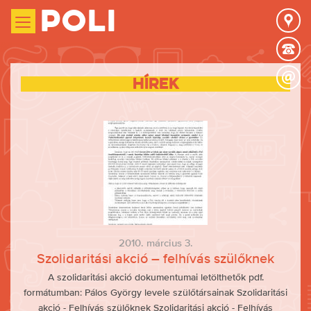
Poli
Hírek
2010. március 3.
Szolidaritási akció – felhívás szülőknek
A szolidaritási akció dokumentumai letölthetők pdf.
formátumban: Pálos György levele szülőtársainak Szolidaritási
akció - Felhívás szülőknek Szolidaritási akció - Felhívás