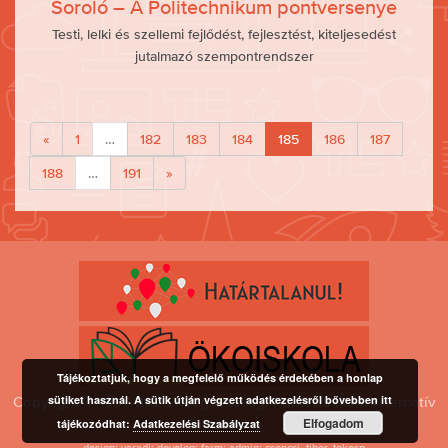
Soroló – A Politechnikum pontversenye
Testi, lelki és szellemi fejlődést, fejlesztést, kiteljesedést
jutalmazó szempontrendszer
«
1
…
182
183
184
185
186
187
188
…
191
»
Tájékoztatjuk, hogy a megfelelő működés érdekében a honlap
sütiket használ. A sütik útján végzett adatkezelésről bővebben itt
Copyright © 1997-2026 Közgazdasági Politechnikum Alternatív
Elfogadom
Gimnázium
tájékozódhat:
Adatkezelési Szabályzat
design: varadi; develop: farm; admin: csoncsi, tibor, tokesp