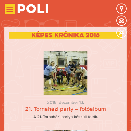
Poli
Képes krónika 2016
2016. december 13.
21. Tornaházi party – fotóalbum
A 21. Tornaházi partyn készült fotók.