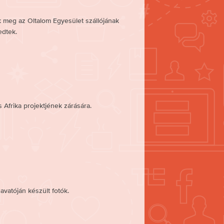
k meg az Oltalom Egyesület szállójának
edtek.
 Afrika projektjének zárására.
atóján készült fotók.