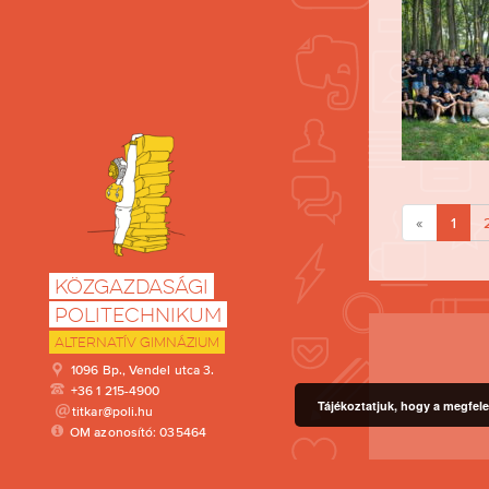
«
1
Közgazdasági
Politechnikum
Alternatív Gimnázium
1096 Bp., Vendel utca 3.
+36 1 215-4900
Tájékoztatjuk, hogy a megfele
titkar@poli.hu
OM azonosító: 035464