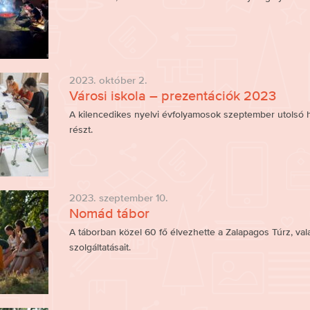
2023. október 2.
Városi iskola – prezentációk 2023
A kilencedikes nyelvi évfolyamosok szeptember utolsó h
részt.
2023. szeptember 10.
Nomád tábor
A táborban közel 60 fő élvezhette a Zalapagos Túrz, va
szolgáltatásait.