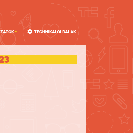
ázatok
Technikai oldalak
23