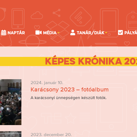
Naptár
Média
Tanár/Diák
Pály
Képes Krónika 20
2024. január 10.
Karácsony 2023 – fotóalbum
A karácsonyi ünnepségen készült fotók.
2023. december 20.