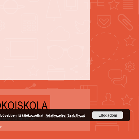
Elfogadom
l bővebben itt tájékozódhat:
Adatkezelési Szabályzat
rnatív Gimnázium
sp