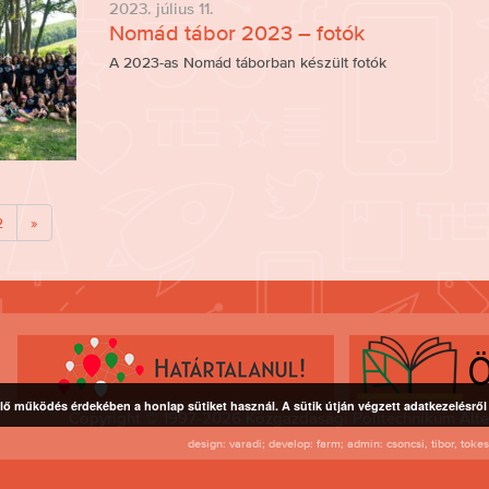
2023. július 11.
Nomád tábor 2023 – fotók
A 2023-as Nomád táborban készült fotók
2
»
lő működés érdekében a honlap sütiket használ. A sütik útján végzett adatkezelésrő
Copyright © 1997-2026 Közgazdasági Politechnikum Alte
design: varadi; develop: farm; admin: csoncsi, tibor, toke