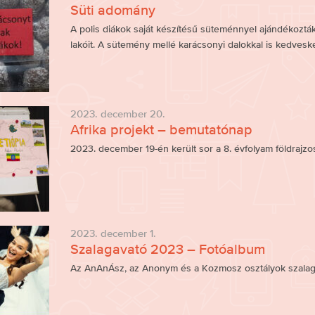
Süti adomány
A polis diákok saját készítésű süteménnyel ajándékoztá
lakóit. A sütemény mellé karácsonyi dalokkal is kedvesk
2023. december 20.
Afrika projekt – bemutatónap
2023. december 19-én került sor a 8. évfolyam földrajzos
2023. december 1.
Szalagavató 2023 – Fotóalbum
Az AnAnÁsz, az Anonym és a Kozmosz osztályok szalagav