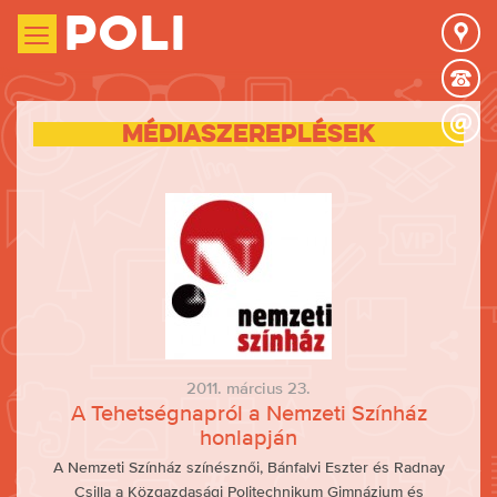
Poli
Médiaszereplések
2011. március 23.
A Tehetségnapról a Nemzeti Színház
honlapján
A Nemzeti Színház színésznői, Bánfalvi Eszter és Radnay
Csilla a Közgazdasági Politechnikum Gimnázium és