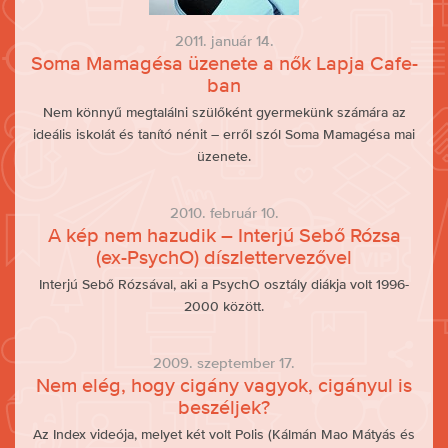
2011. január 14.
Soma Mamagésa üzenete a nők Lapja Cafe-
ban
Nem könnyű megtalálni szülőként gyermekünk számára az
ideális iskolát és tanító nénit – erről szól Soma Mamagésa mai
üzenete.
2010. február 10.
A kép nem hazudik – Interjú Sebő Rózsa
(ex-PsychO) díszlettervezővel
Interjú Sebő Rózsával, aki a PsychO osztály diákja volt 1996-
2000 között.
2009. szeptember 17.
Nem elég, hogy cigány vagyok, cigányul is
beszéljek?
Az Index videója, melyet két volt Polis (Kálmán Mao Mátyás és