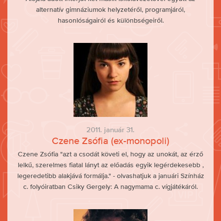
alternatív gimnáziumok helyzetéről, programjáról,
hasonlóságairól és különbségeiről.
2011. január 31.
Czene Zsófia (ex-monopoli)
Czene Zsófia "azt a csodát követi el, hogy az unokát, az érző
lelkű, szerelmes fiatal lányt az előadás egyik legérdekesebb ,
legeredetibb alakjává formálja." - olvashatjuk a januári Színház
c. folyóiratban Csiky Gergely: A nagymama c. vígjátékáról.