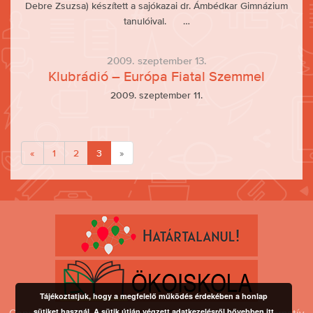
Debre Zsuzsa) készített a sajókazai dr. Ámbédkar Gimnázium
tanulóival. …
2009. szeptember 13.
Klubrádió – Európa Fiatal Szemmel
2009. szeptember 11.
«
1
2
3
»
Tájékoztatjuk, hogy a megfelelő működés érdekében a honlap
sütiket használ. A sütik útján végzett adatkezelésről bővebben itt
Copyright © 1997-2026 Közgazdasági Politechnikum Alternatív