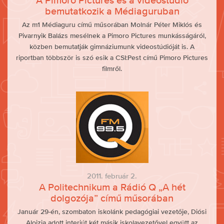
A Pimoro Pictures és a videostúdió
bemutatkozik a Médiaguruban
Az m1 Médiaguru című műsorában Molnár Péter Miklós és
Pivarnyik Balázs mesélnek a Pimoro Pictures munkásságáról,
közben bemutatják gimnáziumunk videostúdióját is. A
riportban többször is szó esik a CSI:Pest című Pimoro Pictures
filmről.
2011. február 2.
A Politechnikum a Rádió Q „A hét
dolgozója” című műsorában
Január 29-én, szombaton iskolánk pedagógiai vezetője, Diósi
Alojzia adott interjút két másik iskolavezetővel együtt az