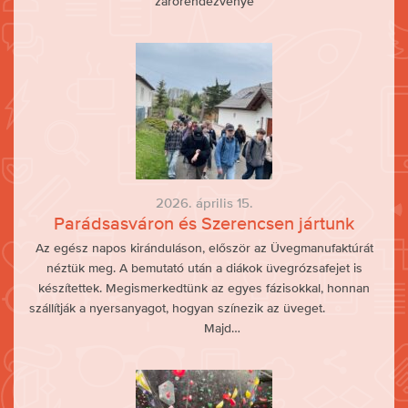
zárórendezvénye
2026. április 15.
Parádsasváron és Szerencsen jártunk
Az egész napos kiránduláson, először az Üvegmanufaktúrát
néztük meg. A bemutató után a diákok üvegrózsafejet is
készítettek. Megismerkedtünk az egyes fázisokkal, honnan
szállítják a nyersanyagot, hogyan színezik az üveget.
Majd…