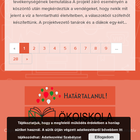
tevékenységének bemutatása A projekt záró eseményén a
köszöntő után megkérdeztük a vendégeket, hogy nekik mit
jelent a víz a fenntartható életvitelben, a válaszokból szófelhőt
készítettünk. A projektvezető tanárok és a diákok egy-két…
«
1
2
3
4
5
6
7
8
9
…
28
»
Tájékoztatjuk, hogy a megfelelő működés érdekében a honlap
sütiket használ. A sütik útján végzett adatkezelésről bővebben itt
Copyright © 1997-2026 Közgazdasági Politechnikum Alternatív
Elfogadom
Gimnázium
tájékozódhat:
Adatkezelési Szabályzat