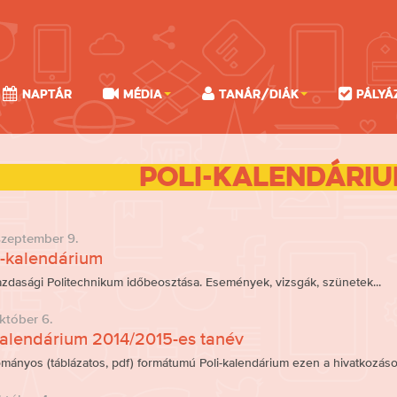
Naptár
Média
Tanár/Diák
Pályá
Poli-Kalendári
szeptember 9.
i-kalendárium
zdasági Politechnikum időbeosztása. Események, vizsgák, szünetek...
któber 6.
kalendárium 2014/2015-es tanév
mányos (táblázatos, pdf) formátumú Poli-kalendárium ezen a hivatkozáso