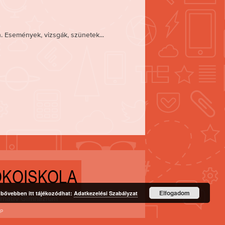
 Események, vizsgák, szünetek...
Elfogadom
l bővebben itt tájékozódhat:
Adatkezelési Szabályzat
rnatív Gimnázium
sp