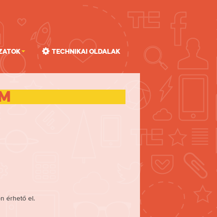
zatok
Technikai oldalak
um
n érhető el.