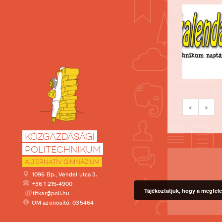
«
»
Közgazdasági
Politechnikum
Alternatív Gimnázium
1096 Bp., Vendel utca 3.
+36 1 215-4900
Tájékoztatjuk, hogy a megfele
titkar@poli.hu
OM azonosító: 035464