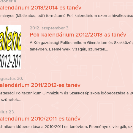
któber 4.
kalendárium 2013/2014-es tanév
mányos (táblázatos, pdf) formátumú Poli-kalendárium ezen a hivatkozáso
2012. szeptember 3.
Poli-kalendárium 2012/2013-as tanév
A Közgazdasági Politechnikum Gimnázium és Szakközépi
tanévben. Események, vizsgák, szünetek...
ugusztus 30.
kalendárium 2011/2012-es tanév
zdasági Politechnikum Gimnázium és Szakközépiskola időbeosztása a 2
 szünetek...
lius 23.
kalendárium 2010/2011-es tanév
echnikum időbeosztása a 2010/2011-es tanévben. Események, vizsgák, szü