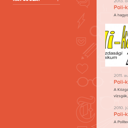
2013. o
Poli-
A hagyo
2011. a
Poli-
A Közga
vizsgák,
2010. jú
Poli-
A Polit