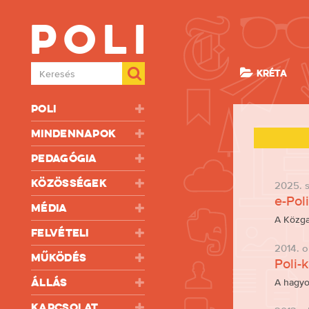
Poli
Keresés
KRÉTA
Poli
Mindennapok
Pedagógia
Közösségek
2025. 
e-Pol
Média
A Közga
Felvételi
2014. o
Működés
Poli-
Állás
A hagyo
Kapcsolat