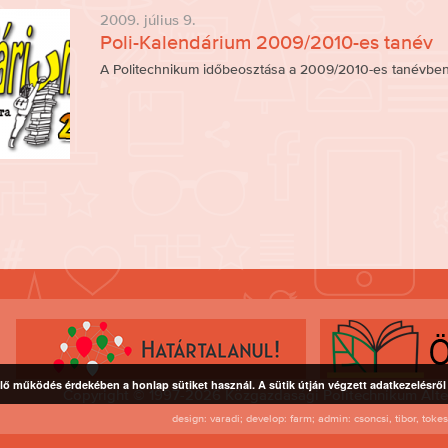
2009. július 9.
Poli-Kalendárium 2009/2010-es tanév
A Politechnikum időbeosztása a 2009/2010-es tanévben.
lő működés érdekében a honlap sütiket használ. A sütik útján végzett adatkezelésrő
Copyright © 1997-2026 Közgazdasági Politechnikum Alte
design: varadi; develop: farm; admin: csoncsi, tibor, toke