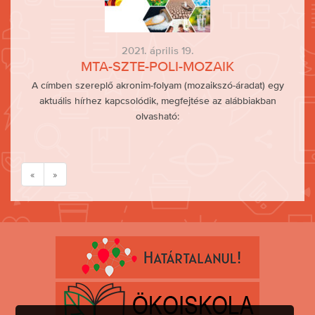
2021. április 19.
MTA-SZTE-POLI-MOZAIK
A címben szereplő akronim-folyam (mozaikszó-áradat) egy
aktuális hírhez kapcsolódik, megfejtése az alábbiakban
olvasható:
«
»