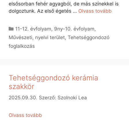
elsősorban fehér agyagból, de más színekkel is
dolgoztunk. Az első égetés …
Olvass tovább
Kategória
11-12. évfolyam
,
9ny-10. évfolyam
,
Művészeti, nyelvi terület
,
Tehetséggondozó
foglalkozás
Tehetséggondozó kerámia
szakkör
2025.09.30.
Szerző:
Szolnoki Lea
Olvass tovább