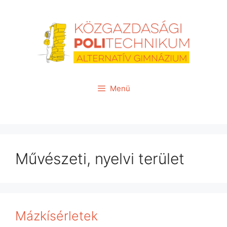
Kilépés
a
tartalomba
Menü
Művészeti, nyelvi terület
Mázkísérletek