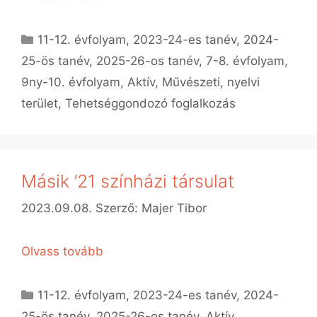
Kategória
11-12. évfolyam
,
2023-24-es tanév
,
2024-
25-ös tanév
,
2025-26-os tanév
,
7-8. évfolyam
,
9ny-10. évfolyam
,
Aktív
,
Művészeti, nyelvi
terület
,
Tehetséggondozó foglalkozás
Másik ’21 színházi társulat
2023.09.08.
Szerző:
Majer Tibor
Olvass tovább
Kategória
11-12. évfolyam
,
2023-24-es tanév
,
2024-
25-ös tanév
,
2025-26-os tanév
,
Aktív
,