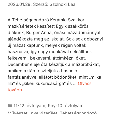
2026.01.29.
Szerző:
Szolnoki Lea
A Tehetséggondozó Kerámia Szakkör
mázkísérletek készített Egyik szakkörös
diákunk, Bürger Anna, óriási mázadománnyal
ajándékozta meg az iskolát. Sok-sok doboznyi
új mázat kaptunk, melyek régen voltak
használva, így nagy munkával nekiálltunk
felkeverni, bekeverni, átcímkézni őket.
December eleje óta készítjük a mázpróbákat,
amiken aztán teszteljük a hasonló
fantázianévvel ellátott bödönöket, mint „milka
lila” és „kikeri kukoricasárga” és …
Olvass
tovább
Kategória
11-12. évfolyam
,
9ny-10. évfolyam
,
Művészeti, nyelvi terület
,
Tehetséggondozó