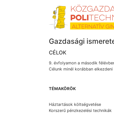
Skip
to
content
Gazdasági ismeretek
CÉLOK
9. évfolyamon a második félévben
Célunk minél korábban elkezdeni 
TÉMAKÖRÖK
Háztartások költségvetése
Korszerű pénzkezelési technikák