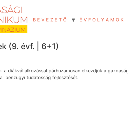
B E V E Z E T Ő
É V F O L Y A M O K
 (9. évf. | 6+1)
, a diákvállalkozással párhuzamosan elkezdjük a gazdasági 
a pénzügyi tudatosság fejlesztését.