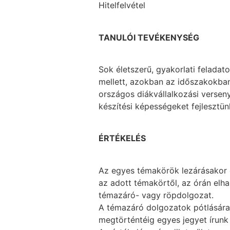
Hitelfelvétel
TANULÓI TEVÉKENYSÉG
Sok életszerű, gyakorlati feladat
mellett, azokban az időszakokban,
országos diákvállalkozási versen
készítési képességeket fejlesztü
ÉRTÉKELÉS
Az egyes témakörök lezárásakor d
az adott témakörtől, az órán elh
témazáró- vagy röpdolgozat.
A témazáró dolgozatok pótlására 
megtörténtéig egyes jegyet írunk 