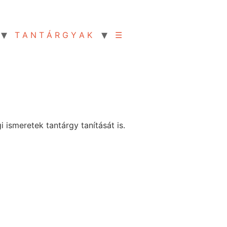
T A N T Á R G Y A K
☰
ismeretek tantárgy tanítását is.