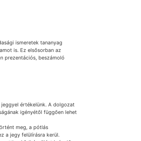
zdasági ismeretek tananyag
ramot is. Ez elsősorban az
en prezentációs, beszámoló
jeggyel értékelünk. A dolgozat
sságának igényétől függően lehet
örtént meg, a pótlás
a jegy felülírásra kerül.