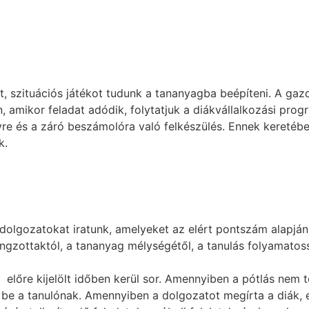
ot, szituációs játékot tudunk a tananyagba beépíteni. A ga
 amikor feladat adódik, folytatjuk a diákvállalkozási prog
yre és a záró beszámolóra való felkészülés. Ennek keretéb
nk.
olgozatokat iratunk, amelyeket az elért pontszám alapján 
angzottaktól, a tananyag mélységétől, a tanulás folyamato
előre kijelölt időben kerül sor. Amennyiben a pótlás nem t
be a tanulónak. Amennyiben a dolgozatot megírta a diák, ez 