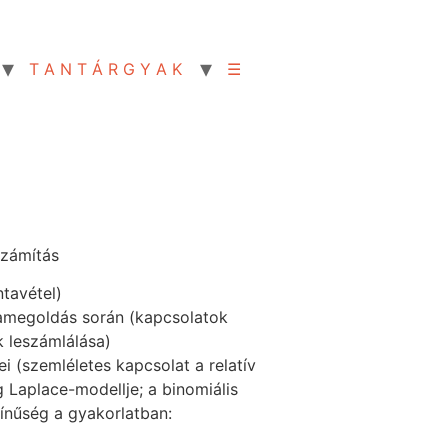
T A N T Á R G Y A K
☰
számítás
ntavétel)
amegoldás során (kapcsolatok
k leszámlálása)
i (szemléletes kapcsolat a relatív
 Laplace-modellje; a binomiális
ínűség a gyakorlatban: