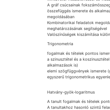
A gráf csúcsainak fokszámösszeg
összefüggés ismerete és alkalmaz
megoldásában
Kombinatorikai feladatok megold
meghatározásának segítségével
Valószínűségek kiszámítása kül
Trigonometria
fogalmak és tételek pontos ismer
a szinusztétel és a koszinusztéte
alkalmazások is)
elemi szögfüggvények ismerete (g
egyszerű trigonometrikus egyenl
Hatvány-gyök-logaritmus
A tanult fogalmak és tételek pon
A tanultakhoz hasonló szintű fel