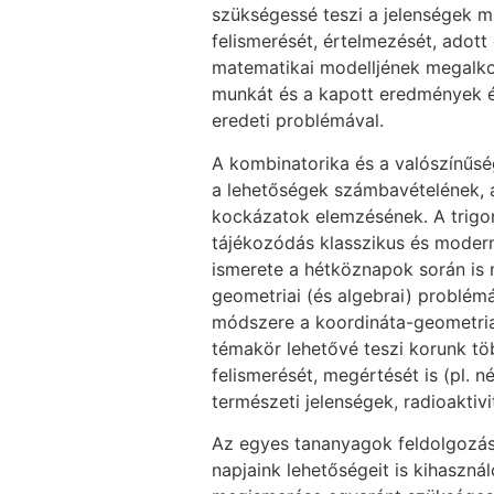
szükségessé teszi a jelenségek m
felismerését, értelmezését, adot
matematikai modelljének megalko
munkát és a kapott eredmények é
eredeti problémával.
A kombinatorika és a valószínűs
a lehetőségek számbavételének, a
kockázatok elemzésének. A trigon
tájékozódás klasszikus és moder
ismerete a hétköznapok során is 
geometriai (és algebrai) problé
módszere a koordináta-geometria
témakör lehetővé teszi korunk t
felismerését, megértését is (pl. 
természeti jelenségek, radioaktivi
Az egyes tananyagok feldolgoz
napjaink lehetőségeit is kihaszná