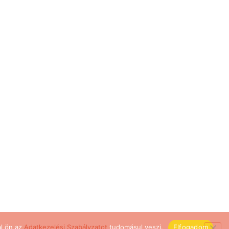
al ön az
Adatkezelési Szabályzatot
tudomásul veszi.
Elfogadom