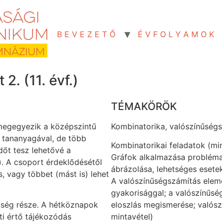
B E V E Z E T Ő
É V F O L Y A M O K
2. (11. évf.)
TÉMAKÖRÖK
megegyezik a középszintű
Kombinatorika, valószínűség
k tananyagával, de több
Kombinatorikai feladatok (mi
dőt tesz lehetővé a
Gráfok alkalmazása problém
. A csoport érdeklődésétől
ábrázolása, lehetséges esete
, vagy többet (mást is) lehet
A valószínűségszámítás eleme
gyakorisággal; a valószínűség
tség része. A hétköznapok
eloszlás megismerése; valósz
ti értő tájékozódás
mintavétel)