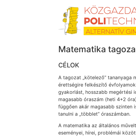
Skip
to
content
Matematika tagozat 
CÉLOK
A tagozat „kötelező” tananyaga 
érettségire felkészítő évfolyamo
gyakorlást, hosszabb megértési i
magasabb óraszám (heti 4+2 óra)
függően akár magasabb szinten is
tanulni a „többlet” óraszámban.
A matematika az általános művel
eseményei, hírei, problémái közöt