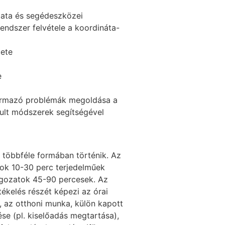
data és segédeszközei
endszer felvétele a koordináta-
lete
e
ármazó problémák megoldása a
ult módszerek segítségével
 többféle formában történik. Az
tok 10-30 perc terjedelműek
lgozatok 45-90 percesek. Az
tékelés részét képezi az órai
 az otthoni munka, külön kapott
ése (pl. kiselőadás megtartása),