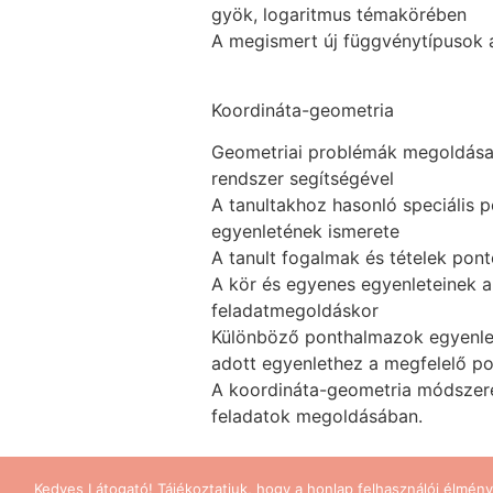
gyök, logaritmus témakörében
A megismert új függvénytípusok 
Koordináta-geometria
Geometriai problémák megoldása v
rendszer segítségével
A tanultakhoz hasonló speciális 
egyenletének ismerete
A tanult fogalmak és tételek pon
A kör és egyenes egyenleteinek a
feladatmegoldáskor
Különböző ponthalmazok egyenlet
adott egyenlethez a megfelelő 
A koordináta-geometria módszer
feladatok megoldásában.
Kedves Látogató! Tájékoztatjuk, hogy a honlap felhasználói élmén