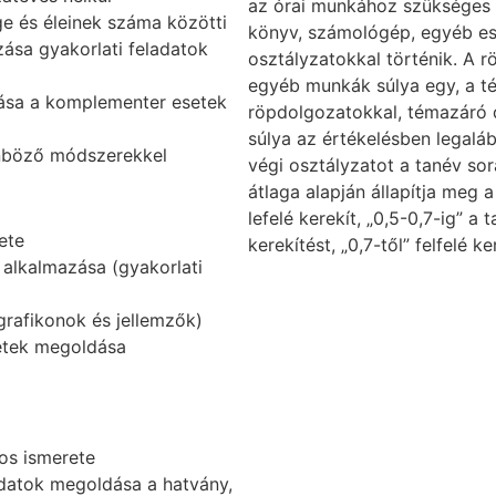
az órai munkához szükséges f
e és éleinek száma közötti
könyv, számológép, egyéb es
ása gyakorlati feladatok
osztályzatokkal történik. A r
egyéb munkák súlya egy, a t
ása a komplementer esetek
röpdolgozatokkal, témazáró 
súlya az értékelésben legalá
önböző módszerekkel
végi osztályzatot a tanév sor
átlaga alapján állapítja meg a
lefelé kerekít, „0,5-0,7-ig” a 
ete
kerekítést, „0,7-től” felfelé ke
l alkalmazása (gyakorlati
rafikonok és jellemzők)
etek megoldása
tos ismerete
adatok megoldása a hatvány,