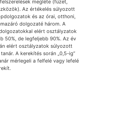
elszerelések megléte (füzet,
zközök). Az értékelés súlyozott
öpdolgozatok és az órai, otthoni,
émazáró dolgozaté három. A
dolgozatokkal elért osztályzatok
bb 50%, de legfeljebb 90%. Az év
án elért osztályzatok súlyozott
 tanár. A kerekítés során „0,5-ig”
tanár mérlegeli a felfelé vagy lefelé
rekít.