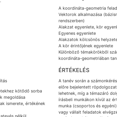
.
A koordináta-geometria fela
Vektorok alkalmazása (bázisr
rendszerben)
Alakzat egyenlete, kör egyen
Egyenes egyenlete
Alakzatok kölcsönös helyzet
A kör érintőjének egyenlete
Különböző témakörökből sz
koordináta-geometriában tan
ÉRTÉKELÉS
ítás
A tanév során a számonkérés
előre bejelentett röpdolgoza
etekhez kötődő sorba
lehetnek, míg a témazáró do
tok megoldása
írásbeli munkákon kívül az ér
ak ismerete, értékének
munka (csoportos és egyéni),
vagy vállalt feladatok elvégz
zatevés nélkül