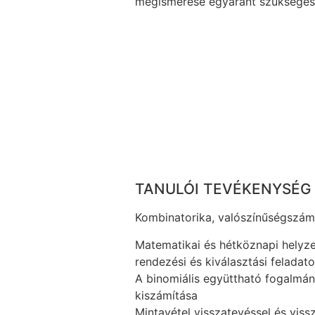
megismerése egyaránt szükséges
TANULÓI TEVÉKENYSÉG
Kombinatorika, valószínűségszám
Matematikai és hétköznapi helyz
rendezési és kiválasztási felada
A binomiális együttható fogalmán
kiszámítása
Mintavétel visszatevéssel és viss