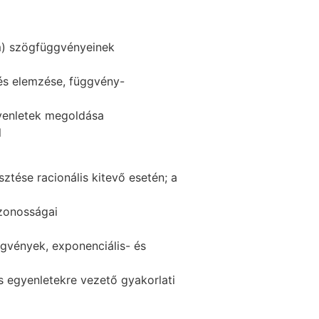
m) szögfüggvényeinek
és elemzése, függvény-
yenletek megoldása
l
ztése racionális kitevő esetén; a
zonosságai
vények, exponenciális- és
s egyenletekre vezető gyakorlati