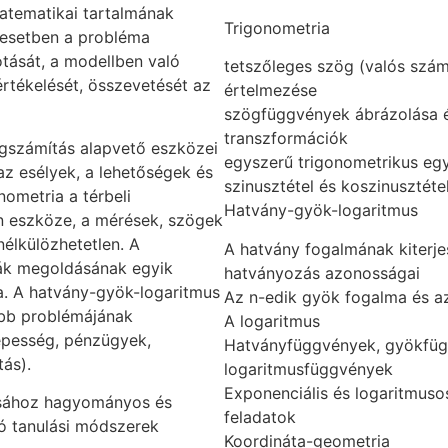
atematikai tartalmának
Trigonometria
t esetben a probléma
tását, a modellben való
tetszőleges szög (valós szá
rtékelését, összevetését az
értelmezése
szögfüggvények ábrázolása 
transzformációk
égszámítás alapvető eszközei
egyszerű trigonometrikus eg
z esélyek, a lehetőségek és
szinusztétel és koszinusztéte
ometria a térbeli
Hatvány-gyök-logaritmus
n eszköze, a mérések, szögek
nélkülözhetetlen. A
A hatvány fogalmának kiterjes
mák megoldásának egyik
hatványozás azonosságai
. A hatvány-gyök-logaritmus
Az n-edik gyök fogalma és a
öbb problémájának
A logaritmus
népesség, pénzügyek,
Hatványfüggvények, gyökfügg
tás).
logaritmusfüggvények
Exponenciális és logaritmuso
ásához hagyományos és
feladatok
ló tanulási módszerek
Koordináta-geometria