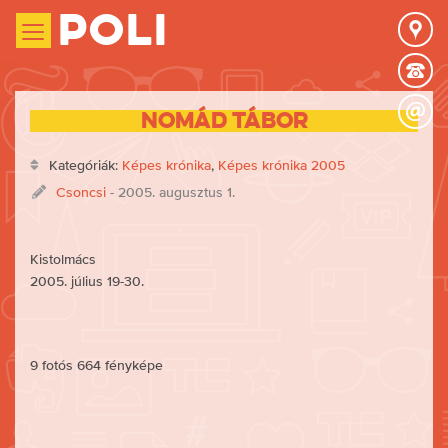
Poli
Nomád tábor
Kategóriák:
Képes krónika
,
Képes krónika 2005
Csoncsi
- 2005. augusztus 1.
Kistolmács
2005. július 19-30.
9 fotós 664 fényképe