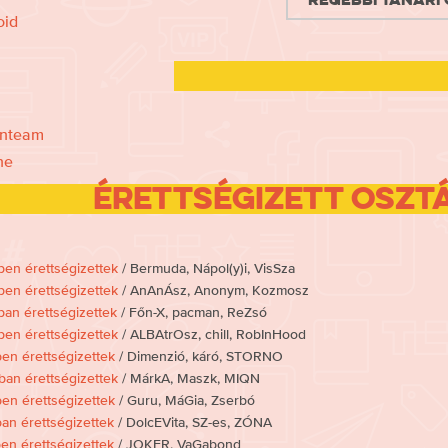
oid
nteam
ne
Érettségizett oszt
en érettségizettek
/ Bermuda, Nápol(y)i, VisSza
en érettségizettek
/ AnAnÁsz, Anonym, Kozmosz
an érettségizettek
/ Főn-X, pacman, ReZsó
en érettségizettek
/ ALBAtrOsz, chill, RobInHood
en érettségizettek
/ Dimenzió, káró, STORNO
an érettségizettek
/ MárkA, Maszk, MIQN
en érettségizettek
/ Guru, MáGia, Zserbó
an érettségizettek
/ DolcEVita, SZ-es, ZÓNA
en érettségizettek
/ JOKER, VaGabond