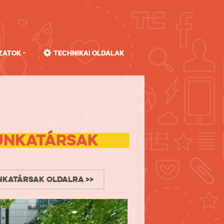
zatok
Technikai oldalak
unkatársak
nkatársak oldalra >>