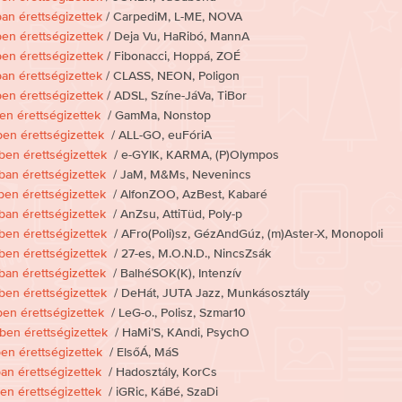
an érettségizettek
/ CarpediM, L-ME, NOVA
en érettségizettek
/ Deja Vu, HaRibó, MannA
en érettségizettek
/ Fibonacci, Hoppá, ZOÉ
an érettségizettek
/ CLASS, NEON, Poligon
en érettségizettek
/ ADSL, Színe-JáVa, TiBor
en érettségizettek
/ GamMa, Nonstop
en érettségizettek
/ ALL-GO, euFóriA
en érettségizettek
/ e-GYIK, KARMA, (P)Olympos
an érettségizettek
/ JaM, M&Ms, Nevenincs
en érettségizettek
/ AlfonZOO, AzBest, Kabaré
an érettségizettek
/ AnZsu, AttiTüd, Poly-p
en érettségizettek
/ AFro(Poli)sz, GézAndGúz, (m)Aster-X, Monopoli
en érettségizettek
/ 27-es, M.O.N.D., NincsZsák
an érettségizettek
/ BalhéSOK(K), Intenzív
en érettségizettek
/ DeHát, JUTA Jazz, Munkásosztály
en érettségizettek
/ LeG-o., Polisz, Szmar10
en érettségizettek
/ HaMi’S, KAndi, PsychO
en érettségizettek
/ ElsőÁ, MáS
an érettségizettek
/ Hadosztály, KorCs
en érettségizettek
/ iGRic, KáBé, SzaDi