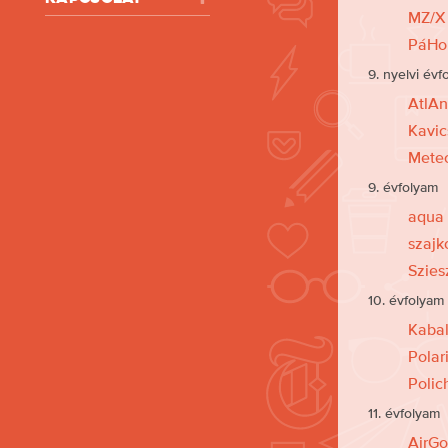
MZ/X
PáHo
9. nyelvi évf
AtlAn
Kavic
Mete
9. évfolyam
aqua
szajk
Szies
10. évfolyam
Kaba
Polar
Polic
11. évfolyam
AirGo