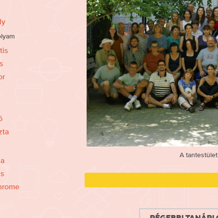
ly
olyam
tis
s
or
ó
zta
A tantestüle
la
is
hrome
Régebbi tanári