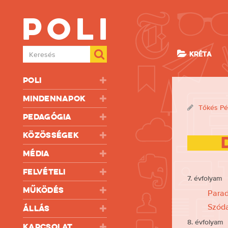
Poli
Keresés
KRÉTA
Poli
Mindennapok
Tőkés Pé
Pedagógia
Közösségek
Média
Felvételi
7. évfolyam
Működés
Parad
Szód
Állás
8. évfolyam
Kapcsolat