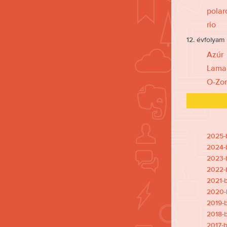
polar
rio
12. évfolyam
Azúr
Lama
O-Zo
2025-b
2024-b
2023-b
2022-b
2021-b
2020-b
2019-b
2018-b
2017-b