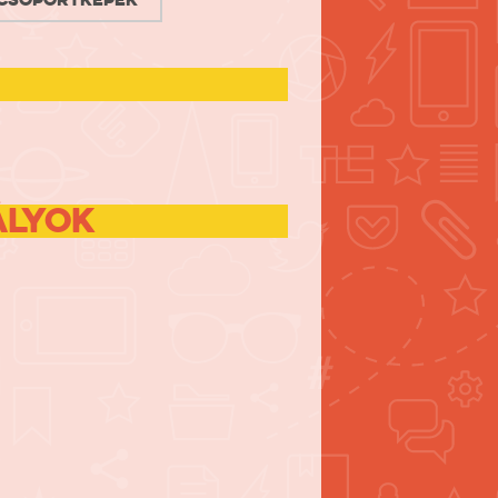
ályok