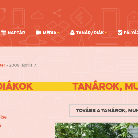
Naptár
Média
Tanár/Diák
Pályá
ter
- 2009. április 7.
Diákok
Tanárok, m
Tovább a tanárok, mu
ise
a