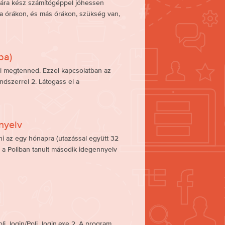
kára kész számítógéppel jöhessen
ra órákon, és más órákon, szükség van,
ba)
ll megtenned. Ezzel kapcsolatban az
endszerrel 2. Látogass el a
nyelv
i az egy hónapra (utazással együtt 32
 a Poliban tanult második idegennyelv
oli_login/Poli_login.exe 2. A program