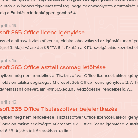
sa után a Windows figyelmeztetni fog, hogy megakadályozta a futtatását. Ka
dig a Futtatás mindenképpen gombra! 4.
rilis 16.
soft 365 Office licenc igénylése
ass el a https://tisztaszoftver.hu/ oldalra, ahol válaszd az Igénylés menüpo
gre! 3. Majd válaszd a KRÉTA-t! 4. Ezután a KIFÜ szolgáltatás kezelési ol
rilis 16.
soft 365 Office asztali csomag letöltése
nyiben még nem rendelkezel Tisztaszoftver Office licenccel, akkor igén
i oldalon találsz segítséget: Microsoft 365 Office licenc igénylése 2. A Ti
egy felhasználónevet, ami @m365.edu.hu végződéssel rendelkezik. A…
rilis 16.
soft 365 Office Tisztaszoftver bejelentkezés
nyiben még nem rendelkezel Tisztaszoftver Office licenccel, akkor igén
i oldalon találsz segítséget: Microsoft 365 Office licenc igénylése 2. Indí
rd-öt! 3. A jobb felső sarokban kattints…