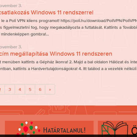
ovember 3.
satlakozás Windows 11 rendszerrel
d le a Poli VPN kliens programot! https://poli.hu/download/PoliVPN/PoliVP
figyelmeztetni fog, hogy megakadályozta a futtatását. Kattints a További 
s mindenképpen gombra!…
ovember 3.
ím megállapítása Windows 11 rendszeren
rt menüben kattints a Gépház ikonra! 2. Majd a bal oldalon Hálózat és inter
ban, kattints a Hardvertulajdonságokra! 4. Itt találod a a vezeték nélkül
2
3
4
5
6
»