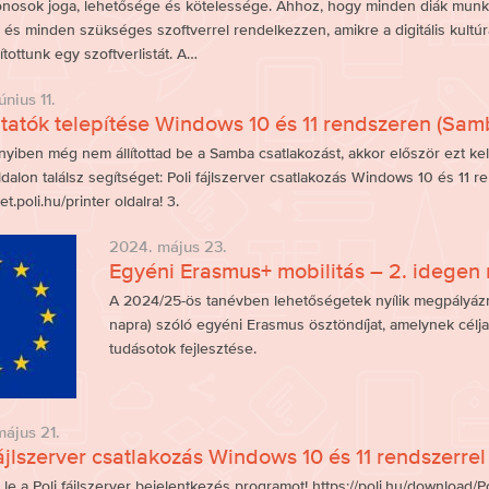
donosok joga, lehetősége és kötelessége. Ahhoz, hogy minden diák mun
 és minden szükséges szoftverrel rendelkezzen, amikre a digitális kultú
ítottunk egy szoftverlistát. A…
nius 11.
atók telepítése Windows 10 és 11 rendszeren (Sam
nyiben még nem állítottad be a Samba csatlakozást, akkor először ezt ke
ldalon találsz segítséget: Poli fájlszerver csatlakozás Windows 10 és 11 r
et.poli.hu/printer oldalra! 3.
2024. május 23.
Egyéni Erasmus+ mobilitás – 2. idegen 
A 2024/25-ös tanévben lehetőségetek nyílik megpályázn
napra) szóló egyéni Erasmus ösztöndíjat, amelynek célja
tudásotok fejlesztése.
ájus 21.
fájlszerver csatlakozás Windows 10 és 11 rendszerrel
d le a Poli fájlszerver bejelentkezés programot! https://poli.hu/download/P