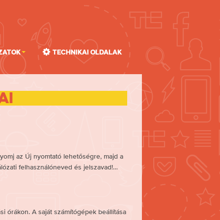
zatok
Technikai oldalak
ai
 nyomj az Új nyomtató lehetőségre, majd a
ózati felhasználóneved és jelszavad!…
ási órákon. A saját számítógépek beállítása