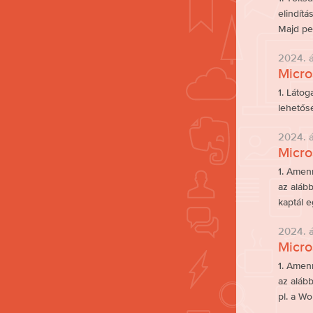
elindítá
Majd pe
2024. áp
Micro
1. Látog
lehetősé
2024. áp
Micro
1. Amen
az alább
kaptál 
2024. áp
Micro
1. Amen
az alább
pl. a Wo