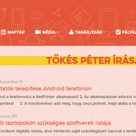
Naptár
Média
Tanár/Diák
Pályá
Tőkés Péter írás
december 9.
atók telepítése Android telefonon
ítsd a telefonodra a NetPrinter alkalmazást! 2. Az alkalmazásban először
ombra! 3. A hosztnévhez add meg, hogy zeus.polinet, majd alatta a hál
únius 20.
ói laptopokon szükséges szoftverek listája
chnikum digitális iskola, ahol mindenki saját számítógépet használ a tanít