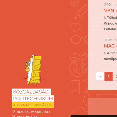
2021. n
VPN c
1. Tölts
Windows 
Futtatá
2021. n
MAC c
1. A Sta
menüpont
«
1
Közgazdasági
Politechnikum
Alternatív Gimnázium
1096 Bp., Vendel utca 3.
+36 1 215-4900