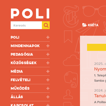
Poli
Keresés
KRÉTA
Poli
Mindennapok
Pedagógia
Közösségek
2025. 
Nyomt
Média
1. Telep
Felvételi
Samba g
Működés
2024. j
Tanul
Állás
A Polite
Kapcsolat