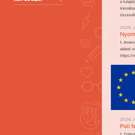
a tulaj
iskolába
összeáll
2024. jú
Nyomt
1. Amen
alábbi o
https://n
2024. m
Poli 
1. Tölts