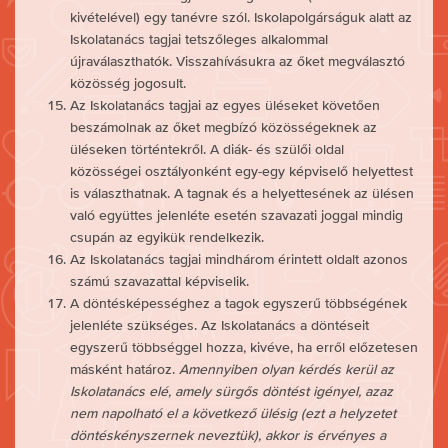
kivételével) egy tanévre szól. Iskolapolgárságuk alatt az
Iskolatanács tagjai tetszőleges alkalommal
újraválaszthatók. Visszahívásukra az őket megválasztó
közösség jogosult.
Az Iskolatanács tagjai az egyes üléseket követően
beszámolnak az őket megbízó közösségeknek az
üléseken történtekről. A diák- és szülői oldal
közösségei osztályonként egy-egy képviselő helyettest
is választhatnak. A tagnak és a helyettesének az ülésen
való együttes jelenléte esetén szavazati joggal mindig
csupán az egyikük rendelkezik.
Az Iskolatanács tagjai mindhárom érintett oldalt azonos
számú szavazattal képviselik.
A döntésképességhez a tagok egyszerű többségének
jelenléte szükséges. Az Iskolatanács a döntéseit
egyszerű többséggel hozza, kivéve, ha erről előzetesen
másként határoz.
Amennyiben olyan kérdés kerül az
Iskolatanács elé, amely sürgős döntést igényel, azaz
nem napolható el a következő ülésig (ezt a helyzetet
döntéskényszernek neveztük), akkor is érvényes a