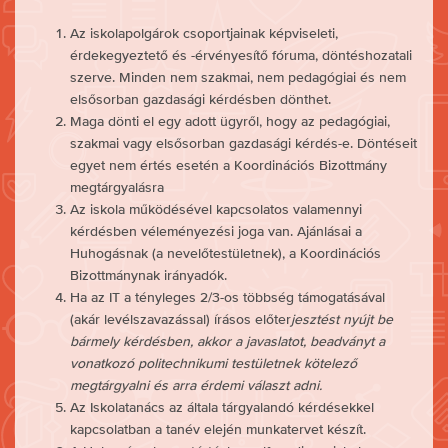
Az iskolapolgárok csoportjainak képviseleti,
érdekegyeztető és -érvényesítő fóruma, döntéshozatali
szerve. Minden nem szakmai, nem pedagógiai és nem
elsősorban gazdasági kérdésben dönthet.
Maga dönti el egy adott ügyről, hogy az pedagógiai,
szakmai vagy elsősorban gazdasági kérdés-e. Döntéseit
egyet nem értés esetén a Koordinációs Bizottmány
megtárgyalásra
Az iskola működésével kapcsolatos valamennyi
kérdésben véleményezési joga van. Ajánlásai a
Huhogásnak (a nevelőtestületnek), a Koordinációs
Bizottmánynak irányadók.
Ha az IT a tényleges 2/3-os többség támogatásával
(akár levélszavazással) írásos előter
jesztést nyújt be
bármely kérdésben, akkor a javaslatot, beadványt a
vonatkozó politechnikumi testületnek kötelező
megtárgyalni és arra érdemi választ adni.
Az Iskolatanács az általa tárgyalandó kérdésekkel
kapcsolatban a tanév elején munkatervet készít.