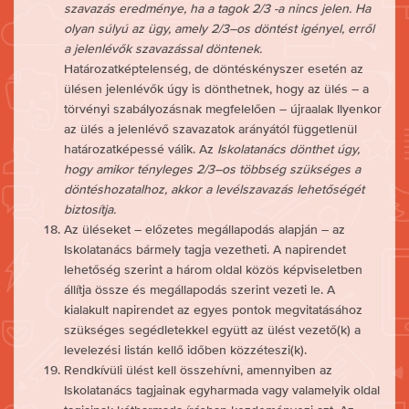
szavazás eredménye, ha a tagok 2/3
-a nincs jelen. Ha
olyan súlyú az ügy, amely 2/3
–
os döntést igényel, erről
a jelenlévők szavazással döntenek.
Határozatképtelenség, de döntéskényszer esetén az
ülésen jelenlévők úgy is dönthetnek, hogy az ülés – a
törvényi szabályozásnak megfelelően – újraalak Ilyenkor
az ülés a jelenlévő szavazatok arányától függetlenül
határozatképessé válik. Az
Iskolatanács dönthet úgy,
hogy amikor tényleges 2/3
–
os többség szükséges a
döntéshozatalhoz, akkor a levélszavazás lehetőségét
biztosítja.
Az üléseket – előzetes megállapodás alapján – az
Iskolatanács bármely tagja vezetheti. A napirendet
lehetőség szerint a három oldal közös képviseletben
állítja össze és megállapodás szerint vezeti le. A
kialakult napirendet az egyes pontok megvitatásához
szükséges segédletekkel együtt az ülést vezető(k) a
levelezési listán kellő időben közzéteszi(k).
Rendkívüli ülést kell összehívni, amennyiben az
Iskolatanács tagjainak egyharmada vagy valamelyik oldal