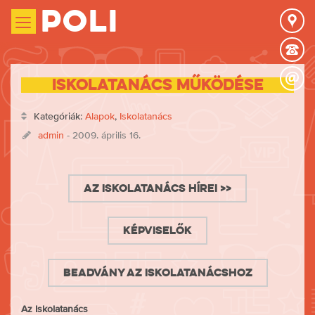
Poli
Iskolatanács működése
Kategóriák:
Alapok
,
Iskolatanács
admin
- 2009. április 16.
Az Iskolatanács hírei >>
Képviselők
Beadvány az Iskolatanácshoz
Az Iskolatanács