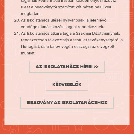
tagjainak kétharmada írásban kezdeményezi azt. Az
ülést a beadványtól számított két héten belül kell
megtartani.
Az Iskolatanács ülései nyilvánosak, a jelenlévő
vendégek tanácskozási joggal rendelkeznek.
Az Iskolatanács titkára tagja a Szakmai Bizottmánynak,
rendszeresen tájékoztatja a testület tevékenységéről a
Huhogást, és a tanév végén összegzi az elvégzett
munkát.
Az Iskolatanács hírei >>
Képviselők
Beadvány az Iskolatanácshoz