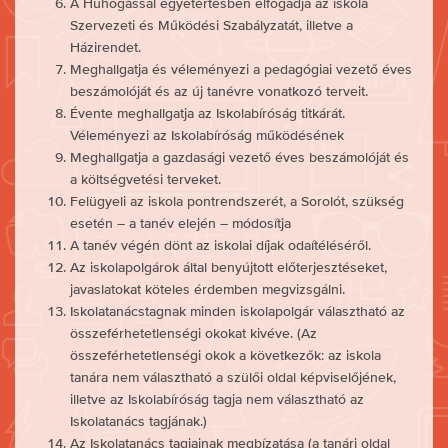
A Huhogással egyetértésben elfogadja az iskola
Szervezeti és Működési Szabályzatát, illetve a
Házirendet.
Meghallgatja és véleményezi a pedagógiai vezető éves
beszámolóját és az új tanévre vonatkozó terveit.
Évente meghallgatja az Iskolabíróság titkárát.
Véleményezi az Iskolabíróság működésének
Meghallgatja a gazdasági vezető éves beszámolóját és
a költségvetési terveket.
Felügyeli az iskola pontrendszerét, a Sorolót, szükség
esetén – a tanév elején – módosítja
A tanév végén dönt az iskolai díjak odaítéléséről.
Az iskolapolgárok által benyújtott előterjesztéseket,
javaslatokat köteles érdemben megvizsgálni.
Iskolatanácstagnak minden iskolapolgár választható az
összeférhetetlenségi okokat kivéve. (Az
összeférhetetlenségi okok a következők: az iskola
tanára nem választható a szülői oldal képviselőjének,
illetve az Iskolabíróság tagja nem választható az
Iskolatanács tagjának.)
Az Iskolatanács tagjainak megbízatása (a tanári oldal