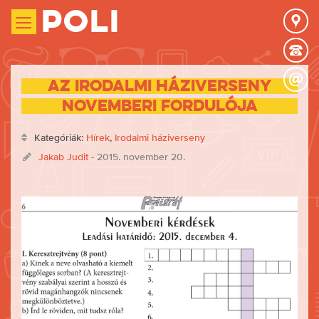
Poli
Az Irodalmi háziverseny
novemberi fordulója
Kategóriák:
Hírek
,
Irodalmi háziverseny
Jakab Judit
- 2015. november 20.