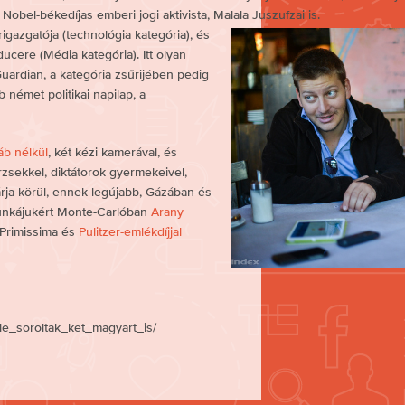
obel-békedíjas emberi jogi aktivista, Malala Juszufzai is.
rigazgatója (technológia kategória), és
ere (Média kategória). Itt olyan
Guardian, a kategória zsűrijében pedig
 német politikai napilap, a
táb nélkül
, két kézi kamerával, és
rzsekkel, diktátorok gyermekeivel,
árja körül, ennek legújabb, Gázában és
 munkájukért Monte-Carlóban
Arany
 Primissima és
Pulitzer-emlékdíjjal
lle_soroltak_ket_magyart_is/