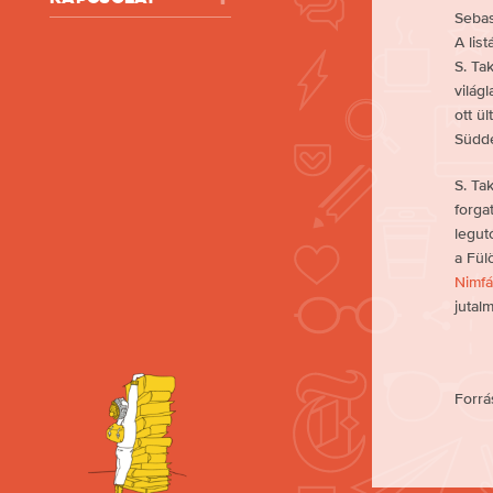
Sebas
A lis
S. Ta
világ
ott ü
Südde
S. Ta
forga
legut
a Fül
Nimfá
jutalm
Forrá