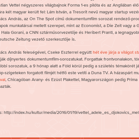
tian Vettel négyszeres világbajnok Forma 1-es pilóta és az Angliában élő N
tára két magyar került fel: Lám István, a Tresorit nevű magyar startup vezé
kács András, az On The Spot című dokumentumfilm sorozat rendező-produc
lapok munkatársai mellett szerepel, mint az Economist, a Die Zeit vagy a 
lt Hala Gorani, a CNN sztárműsorvezetője és Heribert Prantl, a legnagyobb
utsche Zeitung vezető szerkesztője is.
kács András feleségével, Cseke Eszterrel együtt
hét éve járja a világot s
tják díjnyertes dokumentumfilm-sorozatukat. Forgattak frontvonalakon, tö
óbbi sorozatuk, a 9 hónap alatt a Föld körül pedig a születés témakörét j
öp-szigeteken forgatott filmjét hétfő este vetíti a Duna TV. A házaspárt
val
, Chicagóban Arany- és Ezüst Plakettel, Magyarországon pedig Prima
azták.
s: http://index.hu/kultur/media/2016/01/19/vettel_adele_es_djokovics_me