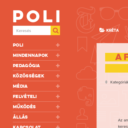
Poli
Keresés
KRÉTA
Poli
A 
Mindennapok
Pedagógia
Közösségek
Kategóriá
Média
Felvételi
Működés
Állás
Az am
keres
Kapcsolat