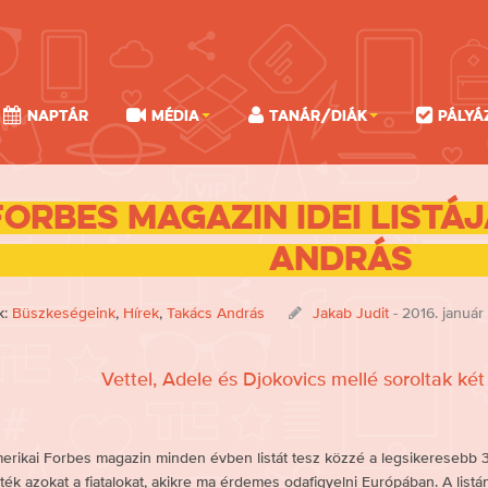
Naptár
Média
Tanár/Diák
Pályá
Forbes magazin idei listáj
András
k:
Büszkeségeink
,
Hírek
,
Takács András
Jakab Judit
- 2016. január 
Vettel, Adele és Djokovics mellé soroltak két
erikai Forbes magazin minden évben listát tesz közzé a legsikeresebb 30 é
ték azokat a fiatalokat, akikre ma érdemes odafigyelni Európában. A list