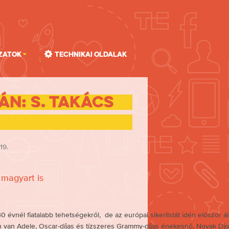
zatok
Technikai oldalak
án: S. Takács
19.
 magyart is
vnél fiatalabb tehetségekről, de az európai sikerlistát idén először áll
án van Adele, Oscar-díjas és tízszeres Grammy-díjas énekesnő, Novak Djo