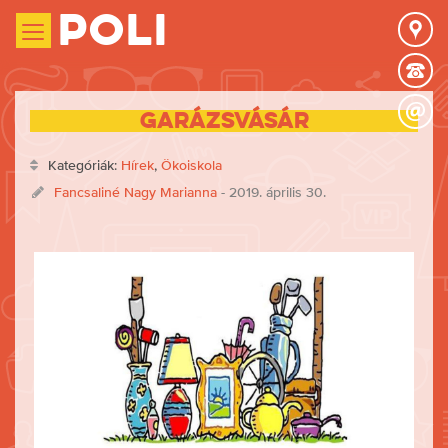
Poli
Garázsvásár
Kategóriák:
Hírek
,
Ökoiskola
Fancsaliné Nagy Marianna
- 2019. április 30.