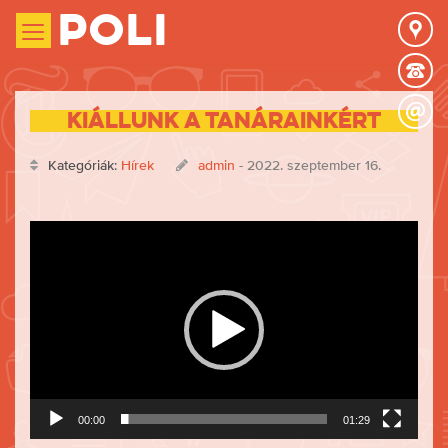
Poli
Kiállunk a tanárainkért
Kategóriák:
Hírek
admin
- 2022. szeptember 16.
Videólejátszó
00:00
01:29