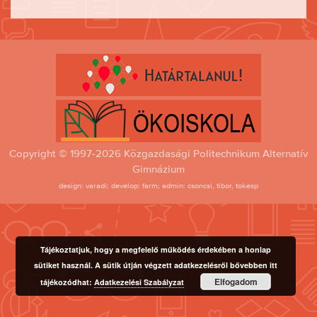
Copyright © 1997-2026 Közgazdasági Politechnikum Alternatív
Gimnázium
design: varadi; develop: farm; admin: csoncsi, tibor, tokesp
Tájékoztatjuk, hogy a megfelelő működés érdekében a honlap
sütiket használ. A sütik útján végzett adatkezelésről bővebben itt
Elfogadom
tájékozódhat:
Adatkezelési Szabályzat