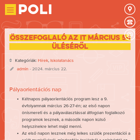
Poli
Összefoglaló az IT március 5-i
üléséről
Kategóriák:
Hírek
,
Iskolatanács
admin
- 2024. március 22.
Pályaorientációs nap
Kétnapos pályaorientációs program lesz a 9.
évfolyamnak március 26-27-én; az első napon
önismereti és a pályaválasztással átfogóan foglalkozó
programok lesznek, a második napon külső
helyszínekre lehet majd menni.
Az első napon lesznek még lelkes szülők prezentációi a