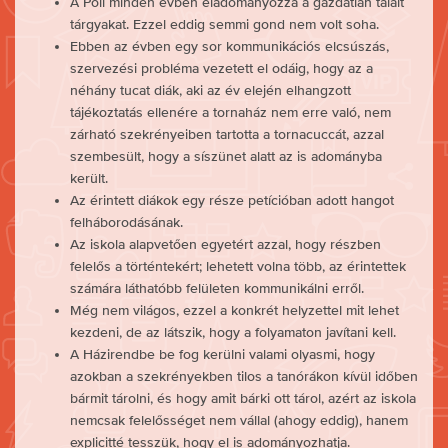
A Poli minden évben eladományozza a gazdátlan talált
tárgyakat. Ezzel eddig semmi gond nem volt soha.
Ebben az évben egy sor kommunikációs elcsúszás,
szervezési probléma vezetett el odáig, hogy az a
néhány tucat diák, aki az év elején elhangzott
tájékoztatás ellenére a tornaház nem erre való, nem
zárható szekrényeiben tartotta a tornacuccát, azzal
szembesült, hogy a síszünet alatt az is adományba
került.
Az érintett diákok egy része petícióban adott hangot
felháborodásának.
Az iskola alapvetően egyetért azzal, hogy részben
felelős a történtekért; lehetett volna több, az érintettek
számára láthatóbb felületen kommunikálni erről.
Még nem világos, ezzel a konkrét helyzettel mit lehet
kezdeni, de az látszik, hogy a folyamaton javítani kell.
A Házirendbe be fog kerülni valami olyasmi, hogy
azokban a szekrényekben tilos a tanórákon kívül időben
bármit tárolni, és hogy amit bárki ott tárol, azért az iskola
nemcsak felelősséget nem vállal (ahogy eddig), hanem
explicitté tesszük, hogy el is adományozhatja.