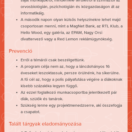
saját munkájukról, mindenféle területről a színháztól az
orvosbiológián, pszichológián és közgazdaságon át az
informatikáig.
A második napon olyan külsős helyszínekre lehet majd
csoportosan menni, mint a MagNet Bank, az RTL Klub, a
Hello Wood, egy galéria, az EPAM, Nagy Orsi
divattervező vagy a Red Lemon reklámügynökség.
Prevenció
Erről a témáról csak beszélgettünk.
A program célja nem az, hogy a láncdohányos 16
éveseket leszoktassuk, persze örülnénk, ha sikerülne.
A fő cél az, hogy a polis pályafutása végére a diákoknak
kisebb százaléka legyen függő.
Az ezzel foglalkozó munkacsoportba jelentkezett pár
diák, szülők és tanárok.
Szükség lenne egy projektmenedzserre, aki összefogja
a csapatot.
Talált tárgyak eladományozása