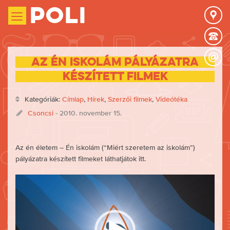
Poli
Az én iskolám pályázatra
készített filmek
Kategóriák:
Címlap
,
Hírek
,
Szerzői filmek
,
Videótéka
Csoncsi
- 2010. november 15.
Az én életem – Én iskolám (“Miért szeretem az iskolám”)
pályázatra készített filmeket láthatjátok itt.
Videólejátszó