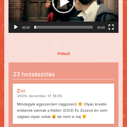
00:00
00:50
Polisuli
23 hozzászólás
Zsó
2009. december 17. 18:39
Mindegyik egyszerűen nagyszerű
Olyan kreatív
emberek vannak a földön :D:D:D És Zsozsó én sem
vágtam olyan sokat
de nem is baj