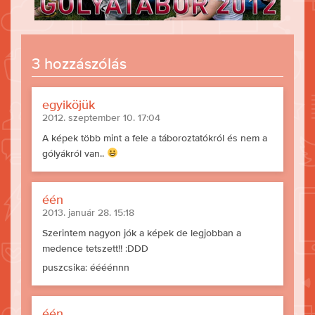
3 hozzászólás
egyiköjük
2012. szeptember 10. 17:04
A képek több mint a fele a táboroztatókról és nem a
gólyákról van..
één
2013. január 28. 15:18
Szerintem nagyon jók a képek de legjobban a
medence tetszett!! :DDD
puszcsika: éééénnn
één