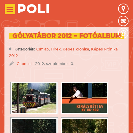
Poli
Gólyatábor 2012 – Fotóalbum
Kategóriák:
Címlap
,
Hírek
,
Képes krónika
,
Képes krónika
2012
Csoncsi
- 2012. szeptember 10.