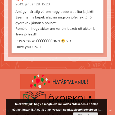
2013. január 28. 15:23
Amúgy már alig várom hogy ebbe a suliba járjak!!!
Szerintem a képek alapján nagyon jófejnek tűnő
gyerekek járnak a poliba!!!!
Remélem hogy akkor amikor én leszek ott akkor is
ilyen jó lesz!!!
PUSZCSIKA: ÉÉÉÉÉÉÉÉNNN
XD
i love you : POLI
Tájékoztatjuk, hogy a megfelelő működés érdekében a honlap
sütiket használ. A sütik útján végzett adatkezelésről bővebben itt
Copyright © 1997-2026 Közgazdasági Politechnikum Alternatív