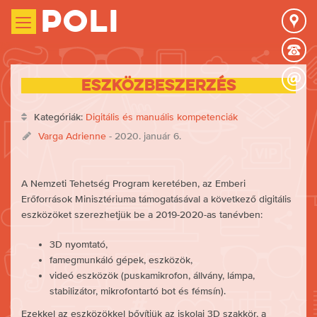
Poli
Eszközbeszerzés
Kategóriák:
Digitális és manuális kompetenciák
Varga Adrienne
- 2020. január 6.
A Nemzeti Tehetség Program keretében, az Emberi
Erőforrások Minisztériuma támogatásával a következő digitális
eszközöket szerezhetjük be a 2019-2020-as tanévben:
3D nyomtató,
famegmunkáló gépek, eszközök,
videó eszközök (puskamikrofon, állvány, lámpa,
stabilizátor, mikrofontartó bot és fémsín).
Ezekkel az eszközökkel bővítjük az iskolai 3D szakkör, a