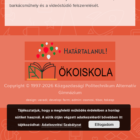
barkácsműhely és a videóstúdió felszerelését.
Copyright © 1997-2026 Közgazdasági Politechnikum Alternatív
Gimnázium
design: varadi; develop: farm; admin: csoncsi, tibor, tokesp
Tájékoztatjuk, hogy a megfelelő működés érdekében a honlap
sütiket használ. A sütik útján végzett adatkezelésről bővebben itt
Elfogadom
tájékozódhat:
Adatkezelési Szabályzat