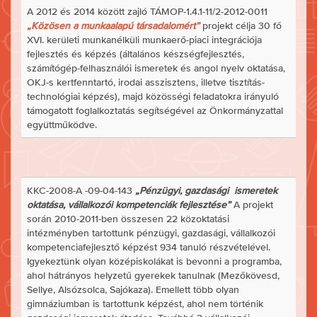
A 2012 és 2014 között zajló TÁMOP-1.4.1-11/2-2012-0011
„Közösen a munkaalapú társadalomért”
projekt célja 30 fő
XVI. kerületi munkanélküli munkaerő-piaci integrációja
fejlesztés és képzés (általános készségfejlesztés,
számítógép-felhasználói ismeretek és angol nyelv oktatása,
OKJ-s kertfenntartó, irodai asszisztens, illetve tisztítás-
technológiai képzés), majd közösségi feladatokra irányuló
támogatott foglalkoztatás segítségével az Önkormányzattal
együttműködve.
KKC-2008-A -09-04-143
„Pénzügyi, gazdasági ismeretek
oktatása, vállalkozói kompetenciák fejlesztése”
A projekt
során 2010-2011-ben összesen 22 közoktatási
intézményben tartottunk pénzügyi, gazdasági, vállalkozói
kompetenciafejlesztő képzést 934 tanuló részvételével.
Igyekeztünk olyan középiskolákat is bevonni a programba,
ahol hátrányos helyzetű gyerekek tanulnak (Mezőkövesd,
Sellye, Alsózsolca, Sajókaza). Emellett több olyan
gimnáziumban is tartottunk képzést, ahol nem történik