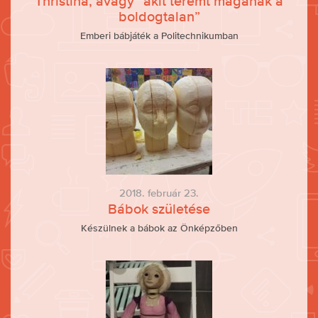
Thristina, avagy “akit teremt magának a
boldogtalan”
Emberi bábjáték a Politechnikumban
2018. február 23.
Bábok születése
Készülnek a bábok az Önképzőben