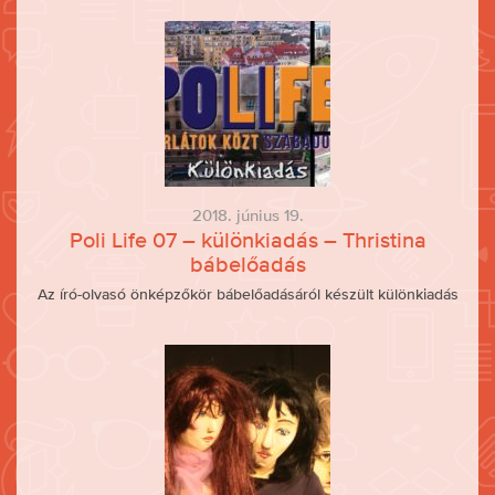
2018. június 19.
Poli Life 07 – különkiadás – Thristina
bábelőadás
Az író-olvasó önképzőkör bábelőadásáról készült különkiadás