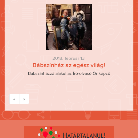
2018. február 13.
Bábszínház az egész világ!
Bábszínházzá alakul az Író-olvasó Önképző
«
»