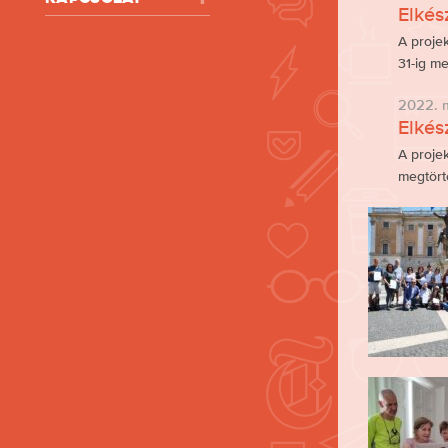
Elkés
A projek
31-ig m
2022. 
Elkész
A projek
megtörté