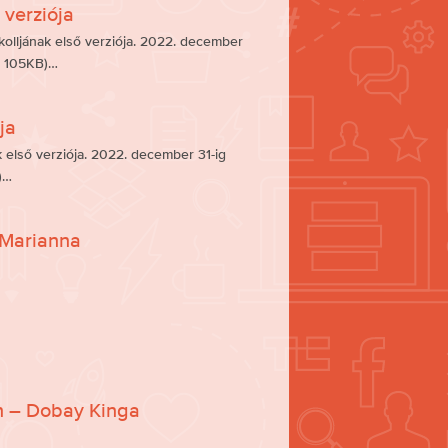
 verziója
kolljának első verziója. 2022. december
F, 105KB)…
ja
ak első verziója. 2022. december 31-ig
)…
 Marianna
n – Dobay Kinga