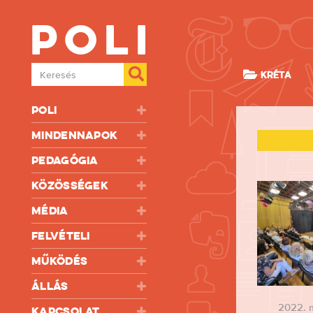
Poli
Keresés
KRÉTA
Poli
Mindennapok
Pedagógia
Közösségek
Média
Felvételi
Működés
Állás
2022. m
Kapcsolat