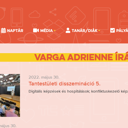
Naptár
Média
Tanár/Diák
Pály
Varga Adrienne ír
2022. május 30.
Tantestületi disszemináció 5.
Digitális képzések és hospitálások; konfliktuskezelő kép
ájus 30.