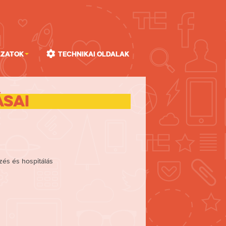
ázatok
Technikai oldalak
ásai
zés és hospitálás